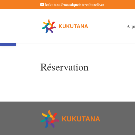
kukutana@mosaiqueinterculturelle.ca
A p
Ouvrir la barre d’outils
Réservation