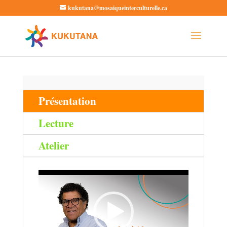
kukutana@mosaiqueinterculturelle.ca
Ouvrir la barre d’outils
Présentation
Lecture
Atelier
Lecteur
vidéo